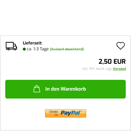
Lieferzeit:
A
ca. 1-3 Tage
(Ausland abweichend)
d
2,50 EUR
M
inkl. 19% MwSt. zzgl.
Versand
In den Warenkorb