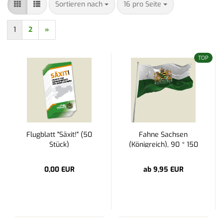
Sortieren nach
pro Seite
Sortieren nach
16 pro Seite
1
2
»
TOP
Flugblatt "Säxit!" (50
Fahne Sachsen
Stück)
(Königreich), 90 * 150
cm
0,00 EUR
ab 9,95 EUR