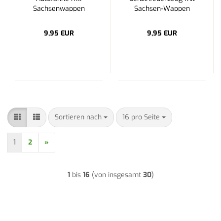
Sachsenwappen
Sachsen-Wappen
9,95 EUR
9,95 EUR
Sortieren nach
pro Seite
Sortieren nach
16 pro Seite
1
2
»
1
bis
16
(von insgesamt
30
)