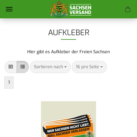
AUFKLEBER
HIer gibt es Aufkleber der Freien Sachsen
Sortieren nach
pro Seite
Sortieren nach
16 pro Seite
1