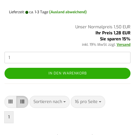
Lieferzeit:
ca. 1-3 Tage
(Ausland abweichend)
Unser Normalpreis 1,50 EUR
Ihr Preis 1,28 EUR
Sie sparen 15%
inkl. 19% MwSt. zzgl.
Versand
IN DEN WARENKORB
Sortieren nach
pro Seite
Sortieren nach
16 pro Seite
1