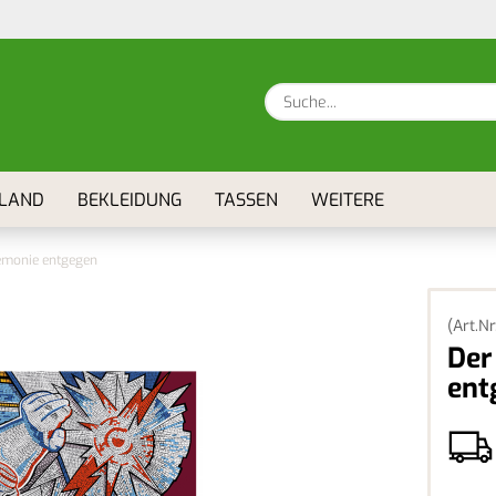
Sprache auswählen
E-Ma
Lieferland
LAND
BEKLEIDUNG
TASSEN
WEITERE
Pas
emonie entgegen
(Art.Nr
Konto 
Der
Passw
ent