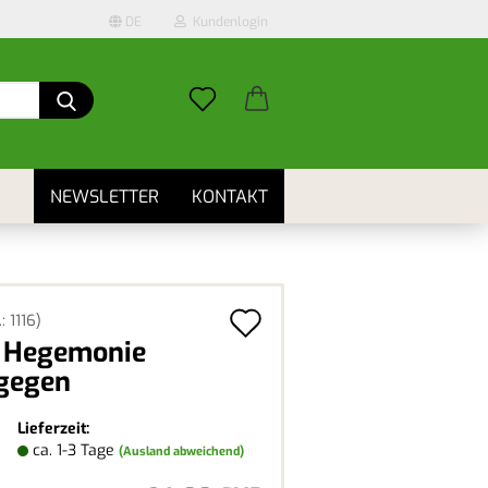
DE
Kundenlogin
Suche...
il
swort
NEWSLETTER
KONTAKT
Auf
.:
1116
)
erstellen
 Hegemonie
den
ort vergessen?
gegen
Merkzettel
Lieferzeit:
ca. 1-3 Tage
(Ausland abweichend)