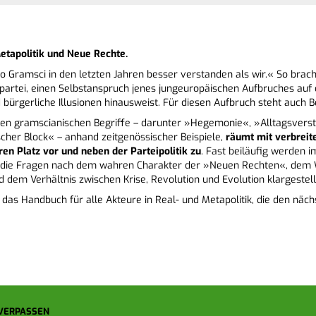
etapolitik und Neue Rechte.
o Gramsci in den letzten Jahren besser verstanden als wir.« So brach
partei, einen Selbstanspruch jenes jungeuropäischen Aufbruches auf 
d bürgerliche Illusionen hinausweist. Für diesen Aufbruch steht auch B
gsten gramscianischen Begriffe – darunter »Hegemonie«, »Alltagsvers
ischer Block« – anhand zeitgenössischer Beispiele,
räumt mit verbreit
ren Platz vor und neben der Parteipolitik zu
. Fast beiläufig werden 
e die Fragen nach dem wahren Charakter der »Neuen Rechten«, dem
 dem Verhältnis zwischen Krise, Revolution und Evolution klargestell
 das Handbuch für alle Akteure in Real- und Metapolitik, die den näch
 VERPASSEN