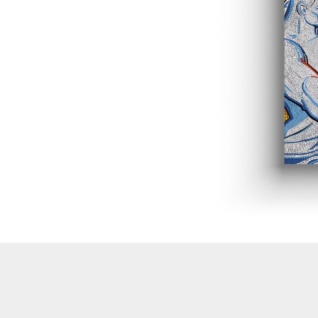
Banner
Fahnen
Streuartikel
Feuerzeuge
Bücher/DVDs anzeigen
Bücher
DVD/ CD
Kinderbücher
Aufgewacht Magazin