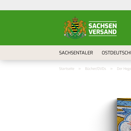
SACHSENTALER
OSTDEUTSCH
»
»
Startseite
Bücher/DVDs
Der Heg
Erzgebirge anzeigen
Anton Günther
Freie Sachsen anzeigen
Aufkleber
Flugblätter