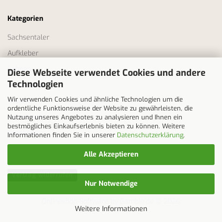
Kategorien
Sachsentaler
Aufkleber
Fahnen
Diese Webseite verwendet Cookies und andere
Technologien
Bekleidung
Wir verwenden Cookies und ähnliche Technologien um die
Tassen
ordentliche Funktionsweise der Website zu gewährleisten, die
Erzgebirge
Nutzung unseres Angebotes zu analysieren und Ihnen ein
bestmögliches Einkaufserlebnis bieten zu können. Weitere
Sonstiges
Informationen finden Sie in unserer
Datenschutzerklärung
.
Alle Akzeptieren
Vertrag widerrufen
Nur Notwendige
Onlineshop Software
by Gambio.de © 2026
Weitere Informationen