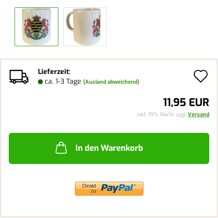
Lieferzeit:
A
ca. 1-3 Tage
(Ausland abweichend)
d
11,95 EUR
M
inkl. 19% MwSt. zzgl.
Versand
In den Warenkorb