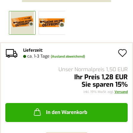
Lieferzeit:
A
ca. 1-3 Tage
(Ausland abweichend)
d
Unser Normalpreis 1,50 EUR
M
Ihr Preis 1,28 EUR
Sie sparen 15%
inkl. 19% MwSt. zzgl.
Versand
In den Warenkorb